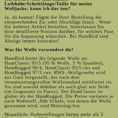
Leibhöhe/Schrittlänge/Taille für meine
Wolljacke, kann ich das tun?
Ja, du kannst! Fügen Sie Ihrer Bestellung die
entsprechenden
Zu- oder Abschläge hinzu
. Wenn
Sie mehrere Artikel bestellen, hinterlassen Sie
bitte detaillierte Notizen darüber, für welches Paar
Sie die Anpassung wünschen. Bei HumBird sind
Abzüge immer kostenlos!
Was für Wolle verwendest du?
HumBird bietet die folgende Wolle an:
HumClassic 95/5 (95 % Wolle, 5 % Spandex),
HumRugged 96/4, HumClassic 95/5 rws und
HumRugged 97/3 rws.
RWS
-Wollgewebe wird
aus Garn hergestellt, das nach dem
verantwortungsvollen Wollstandard zertifiziert ist.
Sie sind sowohl dehnbar als auch glatt wie Seide
(im Gegensatz zu Fuzzy). Der HumClassic ist
glatter als der HumRugged. Die Preise variieren je
nach Wollstoff. Alle Schafe, von denen die Wolle
gewonnen wird, sind Mulesing-frei.
Monatliche Vorbestellungen bieten mehr als 2