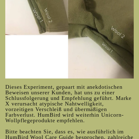
Dieses Experiment, gepaart mit anekdotischen
Beweisen unserer Kunden, hat uns zu einer
Schlussfolgerung und Empfehlung geführt. Marke
X verursacht atypische Nahtwelligkeit,
vorzeitigen Verschleiß und übermäßigen
Farbverlust. HumBird wird weiterhin Unicorn-
Wollpflegeprodukte empfehlen.
Bitte beachten Sie, dass es, wie ausführlich im
HumBird Wool Care Guide besprochen, zahlreiche