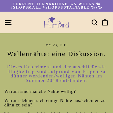
Direkt
CURRENT TURNAROUND 3-5 WEEKS 🐑
zum
#SHOPSMALL #SHOPSUSTAINABLE 🐑♥🐑
Pause
Inhalt
Diashow
SEITENNAVIGATION
SUC
E
Mai 23, 2019
Wellennähte: eine Diskussion.
Dieses Experiment und der anschließende
Blogbeitrag sind aufgrund von Fragen zu
dünner werdenden/welligen Nähten im
Sommer 2018 entstanden.
Warum sind manche Nähte wellig?
Warum dehnen sich einige Nähte aus/scheinen zu
dünn zu sein?