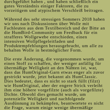
durchgeführt haben , und haben schließlich ein
gutes Verständnis einiger Faktoren, die zu
vorzeitigem und atypischem Verschleiß beitragen.
Während des sehr stressigen Sommers 2018 haben
wir uns nach Diskussionen über Wolle mit
Fachleuten aus dem Textilbereich und der Bitte an
die HumBird-Community um Feedback für ein
strafferes Wollgewebe entschieden, einen
intensiven Wollpflegeleitfaden und
Produktempfehlungen herausgebracht, um alle zu
behalten Wolle in bestmöglicher Form.
Die erste Änderung, die vorgenommen wurde, um
einen Stoff zu schaffen, der weniger anfällig für
übermäßige Welligkeit an den Nähten ist, war,
dass das HumOriginal-Garn etwas enger als zuvor
gestrickt wurde, jetzt bekannt als HumClassic.
Dies bedeutet, dass es nicht so stark füllt (filzt)
wie HumOriginal, aber der engere Strick verleiht
ihm eine höhere vorgefilzte (auch als vorgefilzte)
Dichte. Obwohl dies gemacht wurde, um
potenzielle Welligkeit und nachfolgende
Ausdünnung zu bekämpfen, beantwortete es nicht
die Frage, warum einige wenige übermäßige