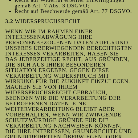
Recht auf Widerruf erteilter Einwilligungen
gemäß Art. 7 Abs. 3 DSGVO;
Recht auf Beschwerde gemäß Art. 77 DSGVO.
3.2
WIDERSPRUCHSRECHT
WENN WIR IM RAHMEN EINER
INTERESSENABWÄGUNG IHRE
PERSONENBEZOGENEN DATEN AUFGRUND
UNSERES ÜBERWIEGENDEN BERECHTIGTEN
INTERESSES VERARBEITEN, HABEN SIE
DAS JEDERZEITIGE RECHT, AUS GRÜNDEN,
DIE SICH AUS IHRER BESONDEREN
SITUATION ERGEBEN, GEGEN DIESE
VERARBEITUNG WIDERSPRUCH MIT
WIRKUNG FÜR DIE ZUKUNFT EINZULEGEN.
MACHEN SIE VON IHREM
WIDERSPRUCHSRECHT GEBRAUCH,
BEENDEN WIR DIE VERARBEITUNG DER
BETROFFENEN DATEN. EINE
WEITERVERARBEITUNG BLEIBT ABER
VORBEHALTEN, WENN WIR ZWINGENDE
SCHUTZWÜRDIGE GRÜNDE FÜR DIE
VERARBEITUNG NACHWEISEN KÖNNEN,
DIE IHRE INTERESSEN, GRUNDRECHTE UND
GRUNDFREIHEITEN ÜBERWIEGEN, ODER