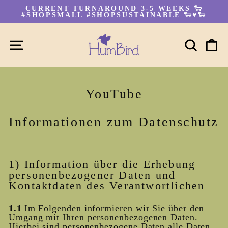
Skip
CURRENT TURNAROUND 3-5 WEEKS 🐑
to
#SHOPSMALL #SHOPSUSTAINABLE 🐑♥🐑
Pause
content
slideshow
SITE NAVIGATION
SEA
C
YouTube
Informationen zum Datenschutz
1) Information über die Erhebung
personenbezogener Daten und
Kontaktdaten des Verantwortlichen
1.1
Im Folgenden informieren wir Sie über den
Umgang mit Ihren personenbezogenen Daten.
Hierbei sind personenbezogene Daten alle Daten,